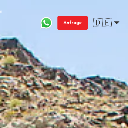
s
🇩🇪
Anfrage