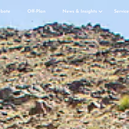
bote
Off-Plan
News & Insights
Service