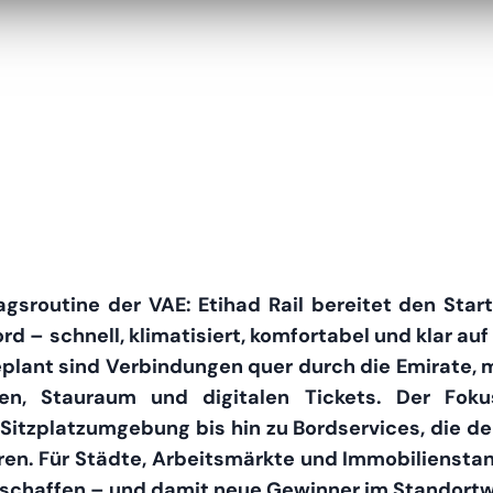
ltagsroutine der VAE: Etihad Rail bereitet den Sta
Bord – schnell, klimatisiert, komfortabel und klar
plant sind Verbindungen quer durch die Emirate,
zen, Stauraum und digitalen Tickets. Der Foku
 Sitzplatzumgebung bis hin zu Bordservices, die d
eren. Für Städte, Arbeitsmärkte und Immobiliensta
“ schaffen – und damit neue Gewinner im Standort