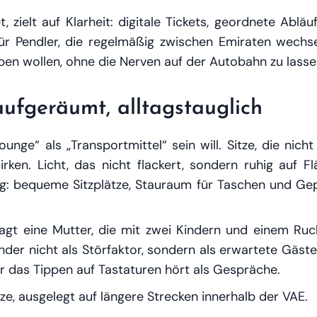
t, zielt auf Klarheit: digitale Tickets, geordnete Abl
ür Pendler, die regelmäßig zwischen Emiraten wechs
ben wollen, ohne die Nerven auf der Autobahn zu lasse
aufgeräumt, alltagstauglich
Lounge“ als „Transportmittel“ sein will. Sitze, die ni
ken. Licht, das nicht flackert, sondern ruhig auf F
ng: bequeme Sitzplätze, Stauraum für Taschen und Gep
fragt eine Mutter, die mit zwei Kindern und einem Ruc
nder nicht als Störfaktor, sondern als erwartete Gäste
er das Tippen auf Tastaturen hört als Gespräche.
tze, ausgelegt auf längere Strecken innerhalb der VAE.