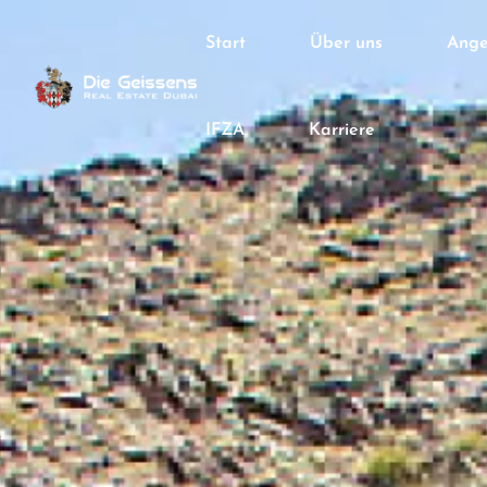
Start
Über uns
Ange
IFZA
Karriere