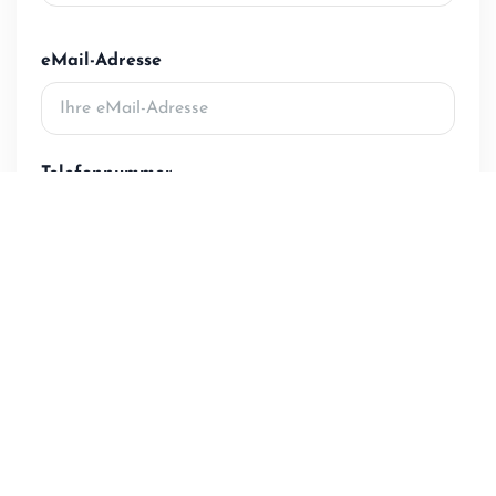
eMail-Adresse
Telefonnummer
Tipp: WhatsApp Nummer reicht völlig aus.
Wie möchten Sie kontaktiert werden?
WhatsApp bevorzugt
Telefonanruf
Nur eMail
Continue