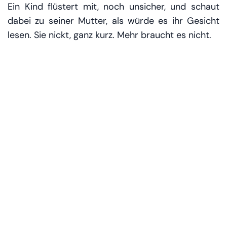
Ein Kind flüstert mit, noch unsicher, und schaut
dabei zu seiner Mutter, als würde es ihr Gesicht
lesen. Sie nickt, ganz kurz. Mehr braucht es nicht.
Warum Eid al-Adha die
Städte kurz verwandelt
Eid al-Adha ist in den Emiraten ein Feiertag, der
gleichzeitig still und groß ist. Still, weil es um
Andacht geht, um Dankbarkeit, um eine Erinnerung
an Opferbereitschaft. Groß, weil er Menschen in
Bewegung setzt – früh, organisiert, sichtbar.
Moscheen füllen sich, Außenflächen werden zu
temporären Gebetshallen, Zufahrten werden
geregelt, Parkflächen koordiniert. Es ist eine dieser