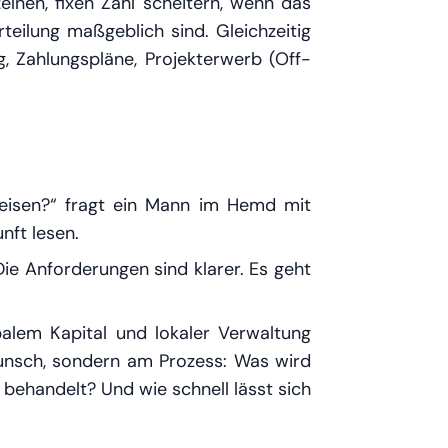
zelnen, fixen Zahl scheitern, wenn das
Erteilung maßgeblich sind. Gleichzeitig
g, Zahlungspläne, Projekterwerb (Off-
isen?“ fragt ein Mann im Hemd mit
nft lesen.
„Die Anforderungen sind klarer. Es geht
balem Kapital und lokaler Verwaltung
Wunsch, sondern am Prozess: Was wird
ehandelt? Und wie schnell lässt sich