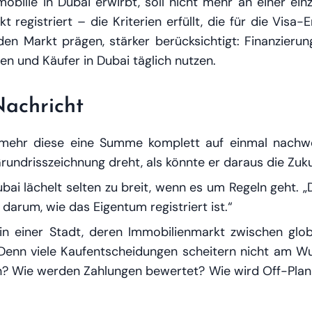
obilie in Dubai erwirbt, soll nicht mehr an einer ein
registriert – die Kriterien erfüllt, die für die Visa-
den Markt prägen, stärker berücksichtigt: Finanzierun
en und Käufer in Dubai täglich nutzen.
Nachricht
ehr diese eine Summe komplett auf einmal nachwe
rundrisszeichnung dreht, als könnte er daraus die Zuku
Dubai lächelt selten zu breit, wenn es um Regeln geht. 
arum, wie das Eigentum registriert ist.“
 in einer Stadt, deren Immobilienmarkt zwischen glo
g. Denn viele Kaufentscheidungen scheitern nicht am 
? Wie werden Zahlungen bewertet? Wie wird Off-Plan b