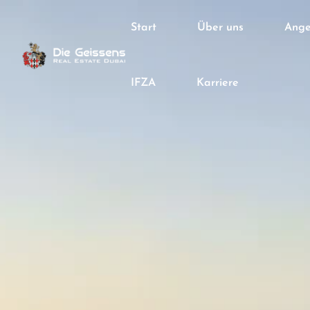
Start
Über uns
Ange
IFZA
Karriere