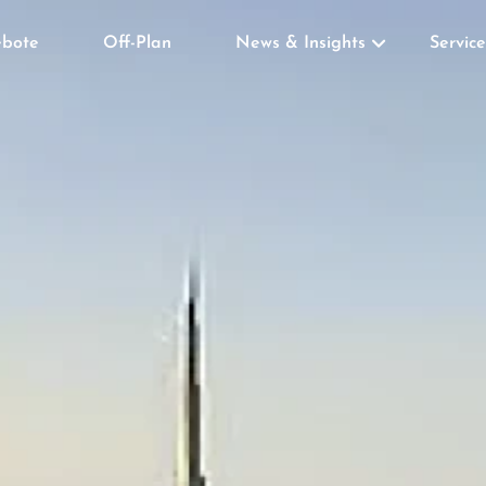
bote
Off-Plan
News & Insights
Service