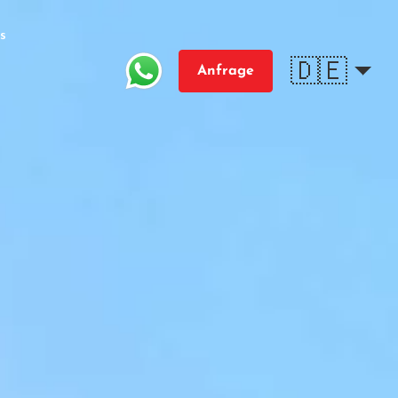
s
🇩🇪
Anfrage