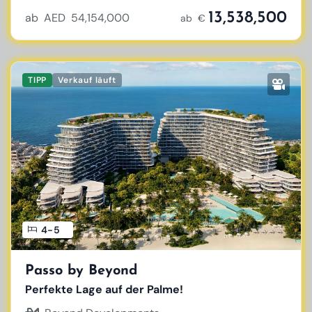
13,538,500
ab AED 54,154,000
ab €
TIPP
Verkauf läuft
4-5
Passo by Beyond
Perfekte Lage auf der Palme!